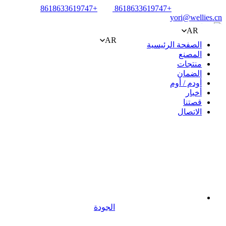
+8618633619747
+8618633619747
yori@wellies.cn
AR
AR
الصفحة الرئيسية
المصنع
منتجات
الضمان
أودم / أوم
أخبار
قصتنا
الاتصال
الجودة