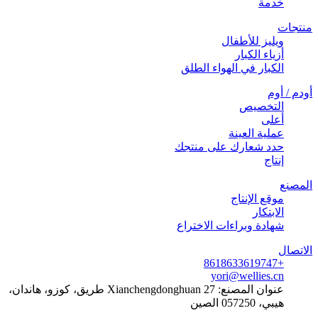
خدمة
منتجات
ويليز للأطفال
أزياء الكبار
الكبار في الهواء الطلق
أودم / أوم
التخصيص
أعلى
عملية العينة
حدد شعارك على منتجك
إنتاج
المصنع
موقع الإنتاج
الابتكار
شهادة وبراءات الاختراع
الاتصال
+8618633619747
yori@wellies.cn
عنوان المصنع:
27 Xianchengdonghuan طريق، كوزو، هاندان،
هيبي، 057250 الصين