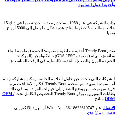
وأحذية العمل السلمية
.
بدأت الشركة في عام 1958. يستخدم معدات حديثة ، بما في ذلك 15
خلاط مطاط و 6 خطوط إنتاج. هذه تشكل ما يصل إلى 5000 أزواج
يوميا.
تقدم Trendy Boot أحذية مطاطية مضمونة: الجودة (مقاومة للماء
ودائمة) ، البيئة (معتمدة GRS / FSC) ، التكنولوجيا (المركبات
الخفيفة الوزن والصب) ، الخدمة (التسليم في الوقت المناسب).
للشركات التي تبحث عن حلول العلامة الخاصة: يمكن مشاركة رسم
أو مسودة التمهيد. سيستخدم Trendy Boot أفكاره لإنشاء تصميم
فريد من نوعه. من وضع الشعار إلى خيارات المواد ، بما في ذلك
بطانات النيوبرين ، يوفر Trendy Boot التخصيص الكامل تحت
OEM /
ODM
نماذج.
الاتصال
عبر WhatsApp 86-18633619747 أو البريد الإلكتروني
.
yori@wellies.cn