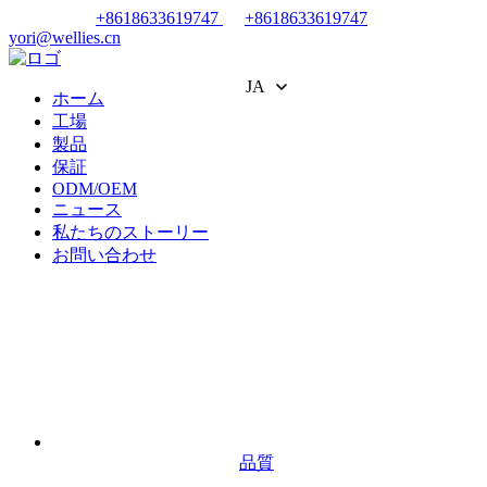
+8618633619747
+8618633619747
yori@wellies.cn
JA
ホーム
工場
製品
保証
ODM/OEM
ニュース
私たちのストーリー
お問い合わせ
品質