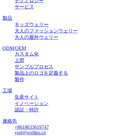
テクノロジー
サービス
製品
キッズウェリー
大人のファッションウェリー
大人の屋外ウェリー
ODM/OEM
カスタム化
上部
サンプルプロセス
製品上のロゴを定義する
製作
工場
生産サイト
イノベーション
認証・特許
連絡先
+8618633619747
yori@wellies.cn