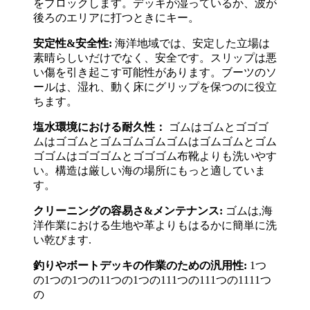
をブロックします。デッキが湿っているか、波が
後ろのエリアに打つときにキー。
安定性&安全性:
海洋地域では、安定した立場は
素晴らしいだけでなく、安全です。スリップは悪
い傷を引き起こす可能性があります。ブーツのソ
ールは、湿れ、動く床にグリップを保つのに役立
ちます。
塩水環境における耐久性：
ゴムはゴムとゴゴゴ
ムはゴゴムとゴムゴムゴムゴムはゴムゴムとゴム
ゴゴムはゴゴゴムとゴゴゴム布靴よりも洗いやす
い。構造は厳しい海の場所にもっと適していま
す。
クリーニングの容易さ&メンテナンス:
ゴムは,海
洋作業における生地や革よりもはるかに簡単に洗
い乾びます.
釣りやボートデッキの作業のための汎用性:
1つ
の1つの1つの11つの1つの111つの111つの1111つ
の