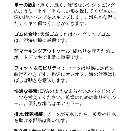
単一の設計:
厚く、浅く、密接なシシシッピング
のような平平平平平らしい形を探してください。
深い粗いバンプをスキップします。滑らかな湿っ
たデッキで傷つくことができます。
ゴム化合物:
天然ゴムまたはハイグリップゴム
は、湿湿い棒に最適です。
非マーキングアウトソール:
終わりを守るために
ボートデッキで非常に重要です。
フィット &モビリティ：
ブーツは容易に足首を
曲げるべきです。迅速にオンオフ。海の仕事はし
ばしば動きを意味します。
快適な要素:
EVAのような柔らかい足パッドのブ
ーツを考えてください。乾燥のための取り外しソ
ール。便利な場合はエアカラー。
排水/速乾機能:
ブーツが充水したら、乾燥や排水
を助ける部品は良いです。