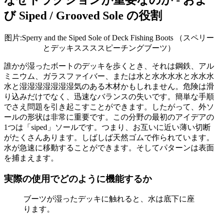
なぜトラクションが重要なのか - およ
び Siped / Grooved Sole の役割
图片:Sperry and the Siped Sole of Deck Fishing Boots （スペリー
とデッキススススピーチングブーツ）
誰かが湿ったボートのデッキを歩くとき、それは鋼鉄、アル
ミニウム、ガラスファイバー、または水と水水水水と水水水
水と湿湿湿湿湿湿湿気のある木材かもしれません。危険は滑
り込みだけでなく、迅速なバランスの失いです。簡単な手順
でさえ問題を引き起こすことができます。したがって、外ソ
ールの形状は非常に重要です。この分野の最初のアイデアの
1つは「siped」ソールです。つまり、お互いに近い薄い切断
がたくさんあります。しばしば天然ゴムで作られています。
水が急速に移動することができます。そしてパターンは表面
を捕まえます。
実際の使用でどのように機能するか
ブーツが湿ったデッキに触れると、水は底下に座
ります。