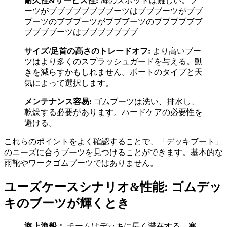
耐久性&サービス性:
海のスポットは難しい。ブ
ーツがブブブブブブブブーツはブブブーツがブブ
ブーツのブブブーツがブブブーツのブブブブブブ
ブブブブーツはブブブブブブブ
サイズ/足首の高さのトレードオフ:
より高いブー
ツはより多くのスプラッシュガードを与える。動
きを減らすかもしれません。ボートのタイプと天
気によって選択します。
メンテナンス容易:
ゴムブーツは洗い、排水し、
乾燥する必要があります。ハードケアの必要性を
避ける。
これらのポイントをよく確認することで、「デッキブート」
のニーズに合うブーツを見つけることができます。基本的な
雨靴やワークゴムブーツではありません。
ユーズケースシナリオ&性能: ゴムデッ
キのブーツが輝くとき
海上漁船：
チームはデッキに長く滞在する。寒