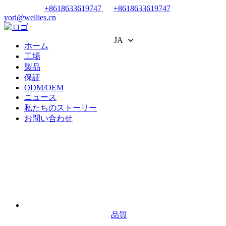
+8618633619747
+8618633619747
yori@wellies.cn
JA
ホーム
工場
製品
保証
ODM/OEM
ニュース
私たちのストーリー
お問い合わせ
品質