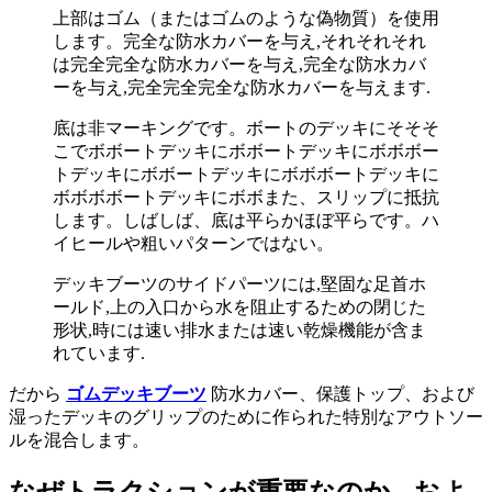
上部はゴム（またはゴムのような偽物質）を使用
します。完全な防水カバーを与え,それそれそれ
は完全完全な防水カバーを与え,完全な防水カバ
ーを与え,完全完全完全な防水カバーを与えます.
底は非マーキングです。ボートのデッキにそそそ
こでボボートデッキにボボートデッキにボボボー
トデッキにボボートデッキにボボボートデッキに
ボボボボートデッキにボボまた、スリップに抵抗
します。しばしば、底は平らかほぼ平らです。ハ
イヒールや粗いパターンではない。
デッキブーツのサイドパーツには,堅固な足首ホ
ールド,上の入口から水を阻止するための閉じた
形状,時には速い排水または速い乾燥機能が含ま
れています.
だから
ゴムデッキブーツ
防水カバー、保護トップ、および
湿ったデッキのグリップのために作られた特別なアウトソー
ルを混合します。