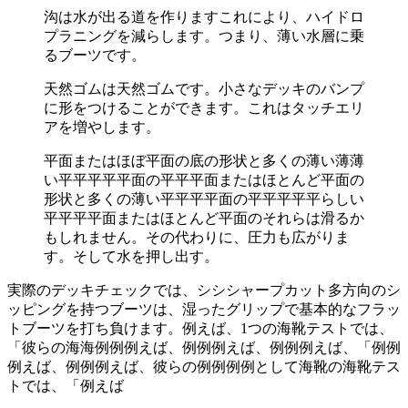
沟は水が出る道を作りますこれにより、ハイドロ
プラニングを減らします。つまり、薄い水層に乗
るブーツです。
天然ゴムは天然ゴムです。小さなデッキのバンプ
に形をつけることができます。これはタッチエリ
アを増やします。
平面またはほぼ平面の底の形状と多くの薄い薄薄
い平平平平平面の平平平面またはほとんど平面の
形状と多くの薄い平平平平面の平平平平平らしい
平平平平面またはほとんど平面のそれらは滑るか
もしれません。その代わりに、圧力も広がりま
す。そして水を押し出す。
実際のデッキチェックでは、シシシャープカット多方向のシ
ッピングを持つブーツは、湿ったグリップで基本的なフラッ
トブーツを打ち負けます。例えば、1つの海靴テストでは、
「彼らの海海例例例えば、例例例えば、例例例えば、「例例
例えば、例例例えば、彼らの例例例例として海靴の海靴テス
トでは、「例えば