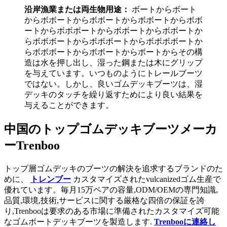
沿岸漁業または両生物用途：
ボートからボート
からボボートからボボートからボボートからボボ
ートからボボボートからボボートからボボートか
らボボボートからボボボートからボボボボートか
らボボボートからボボートからボートからその構
造は水を押し出し、湿った鋼または木にグリップ
を与えています。いつものようにトレールブーツ
ではない。しかし、良いゴムデッキブーツは、湿
デッキのタッチを繰り返すためにより良い結果を
与えることができます。
中国のトップゴムデッキブーツメーカ
ーTrenboo
トップ層ゴムデッキのブーツの解決を追求するブランドのた
めに、
トレンブー
カスタマイズされたvulcanizedゴム生産で
優れています。毎月15万ペアの容量,ODM/OEMの専門知識,
品質,環境,技術,サービスに関する厳格な四倍の保証を誇
り,Trenbooは要求のある市場に準備されたカスタマイズ可能
なゴムボートデッキブーツを製造します.
Trenbooに連絡し