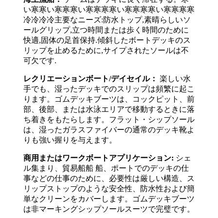
い寒寒い寒寒寒い寒寒寒寒い寒寒寒寒い寒寒寒寒
冷冷冷冷主要なニーズ:防水トップ,素晴らしいソ
ールグリップ,立つ時間または歩く時間のために
快適,固体の足首保持.傾斜したボートデッキのス
リップを止めるために,サイプされたソールは不
可欠です.
レクリエーションボート/デイセイル：
楽しい水
手でも、湿ったデッキでのスリップは頻繁に起こ
ります。ゴムデッキブーツは、コックピット、前
部、後部、または水泳エリアで移動するときに落
ち着きをもたらします。フラット・シップソール
は、湿ったガラスファイバーの通常のデッキ靴よ
りも強い握りを与えます。
商用またはワークボートアプリケーション:
シェ
ル集まり、貿易船船 船、ポートでのデッキの仕
事などの仕事のために、必要性は厳しい構造、ス
リップストップのような安全性、防水性および簡
単なクリーンをカバーします。ゴムデッキブーツ
は非マーキングシップソールスーツで完璧です。