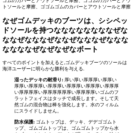
ゴムのカバーとアウトソールと摩擦、ゴゴムのカバーとアウ
トソールと摩擦、ゴゴムゴムのカバーとアウトソールと摩擦
なぜゴムデッキのブーツは、シシペッ
ドソールを持つななななななななぜな
ななぜなななぜななぜなななぜななな
ななななぜなぜなぜなボート
すべてのポイントを加えると,ゴムデッキブーツのソールは
海洋ユーザーに明らかな勝利を与える.
湿ったデッキの耐滑り:
厚い厚い厚厚厚い厚厚い
厚厚い厚厚厚い厚厚厚い厚厚厚い厚厚厚い厚厚厚
い厚厚厚厚い厚厚厚厚厚厚い厚厚厚厚いゴムのフ
ラットフェイスはタッチで成長します。そして天
然ゴムの混合物は棒を強化します。水のフィルム
にスライドしません。
防水保護:
ゴムトップは、デッキ、デデゴゴムト
ップ、ゴムゴムトップは、ゴムゴムトップから水