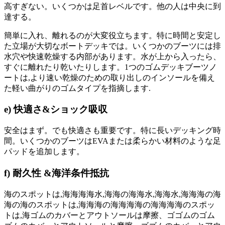
高すぎない。いくつかは足首レベルです。他の人は中央に到
達する。
簡単に入れ、離れるのが大変役立ちます。特に時間と安定し
た立場が大切なボートデッキでは。いくつかのブーツには排
水穴や快速乾燥する内部があります。水が上から入ったら、
すぐに離れたり乾いたりします。1つのゴムデッキブーツノ
ートは,より速い乾燥のための取り出しのインソールを備え
た軽い曲がりのゴムタイプを指摘します.
e) 快適さ&ショック吸収
安全はまず。でも快適さも重要です。特に長いデッキング時
間。いくつかのブーツはEVAまたは柔らかい材料のような足
パッドを追加します。
f) 耐久性 &海洋条件抵抗
海のスポットは,海海海海水,海海の海海水,海海水,海海海の海
海の海のスポットは,海海海の海海海海の海海海海のスポッ
トは,海ゴムのカバーとアウトソールは摩擦、ゴゴムのゴム