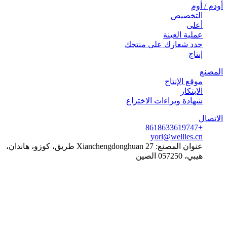
أودم / أوم
التخصيص
أعلى
عملية العينة
حدد شعارك على منتجك
إنتاج
المصنع
موقع الإنتاج
الابتكار
شهادة وبراءات الاختراع
الاتصال
+8618633619747
yori@wellies.cn
عنوان المصنع:
27 Xianchengdonghuan طريق، كوزو، هاندان،
هيبي، 057250 الصين