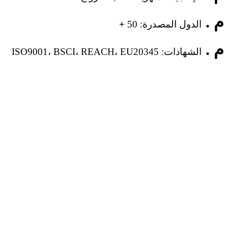
م .
الدول المصدرة:
50
+
م .
الشهادات: ISO9001، BSCI، REACH، EU20345