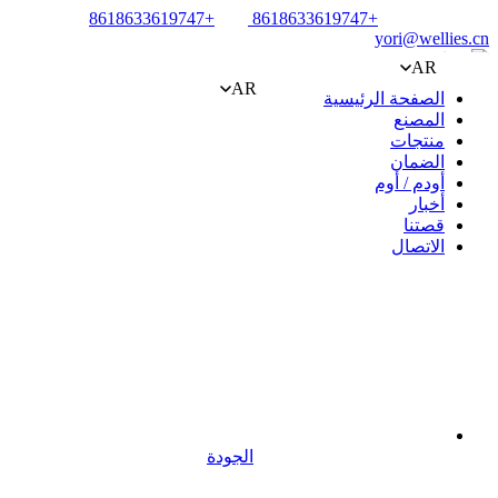
+8618633619747
+8618633619747
yori@wellies.cn
AR
AR
الصفحة الرئيسية
المصنع
منتجات
الضمان
أودم / أوم
أخبار
قصتنا
الاتصال
الجودة