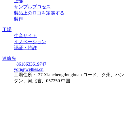
上部
サンプルプロセス
製品上のロゴを定義する
製作
工場
生産サイト
イノベーション
認証・特許
連絡先
+8618633619747
yori@wellies.cn
工場住所：
27 Xianchengdonghuan ロード、ク州、ハン
ダン、河北省、057250 中国