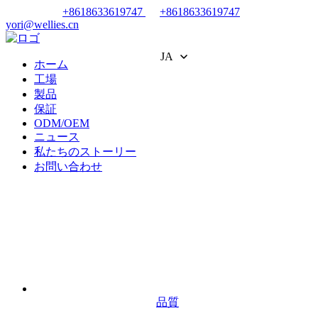
+8618633619747
+8618633619747
yori@wellies.cn
JA
ホーム
工場
製品
保証
ODM/OEM
ニュース
私たちのストーリー
お問い合わせ
品質