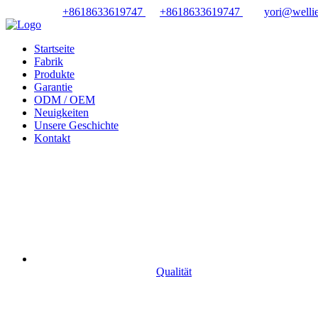
+8618633619747
+8618633619747
yori@wellie
Startseite
Fabrik
Produkte
Garantie
ODM / OEM
Neuigkeiten
Unsere Geschichte
Kontakt
Qualität