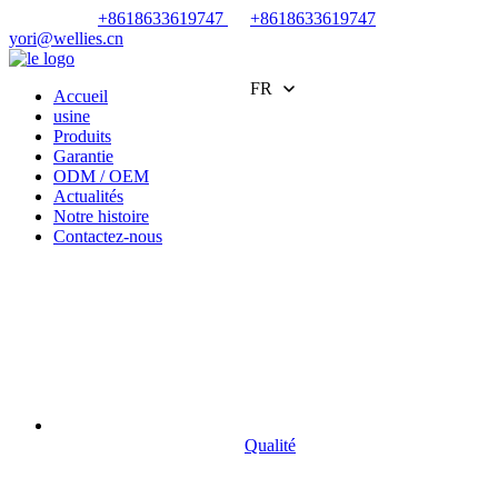
+8618633619747
+8618633619747
yori@wellies.cn
FR
Accueil
usine
Produits
Garantie
ODM / OEM
Actualités
Notre histoire
Contactez-nous
Qualité