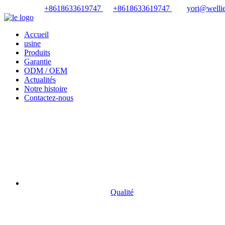
+8618633619747
+8618633619747
yori@wellie
Accueil
usine
Produits
Garantie
ODM / OEM
Actualités
Notre histoire
Contactez-nous
Qualité