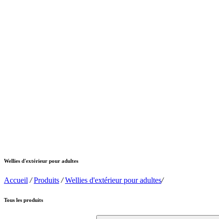
Wellies d'extérieur pour adultes
Accueil
/
Produits
/
Wellies d'extérieur pour adultes
/
Tous les produits