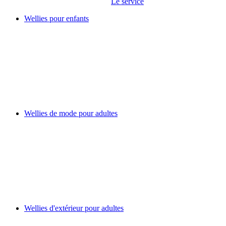
Le service
Wellies pour enfants
Wellies de mode pour adultes
Wellies d'extérieur pour adultes