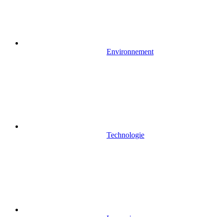
Environnement
Technologie