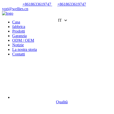
+8618633619747
+8618633619747
yori@wellies.cn
IT
Casa
fabbrica
Prodotti
Garanzia
ODM / OEM
Notizie
La nostra storia
Contatti
Qualità