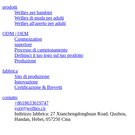
prodotti
Wellies per bambini
Wellies di moda per adulti
Wellies all'aperto per adulti
ODM / OEM
Custmoization
superiore
Processo di campionamento
Definisci il tuo logo sul tuo prodotto
Produzione
fabbrica
Sito di produzione
Innovazione
Certificazione & Brevetti
contatto
+8618633619747
yori@wellies.cn
Indirizzo fabbrica:
27 Xianchengdonghuan Road, Quzhou,
Handan, Hebei, 057250 Cina