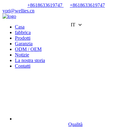
+8618633619747
+8618633619747
yori@wellies.cn
IT
Casa
fabbrica
Prodotti
Garanzia
ODM / OEM
Notizie
La nostra storia
Contatti
Qualità