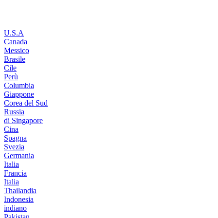
U.S.A
Canada
Messico
Brasile
Cile
Perù
Columbia
Giappone
Corea del Sud
Russia
di Singapore
Cina
Spagna
Svezia
Germania
Italia
Francia
Italia
Thailandia
Indonesia
indiano
Pakistan