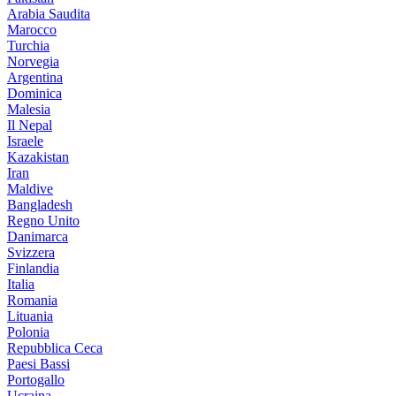
Arabia Saudita
Marocco
Turchia
Norvegia
Argentina
Dominica
Malesia
Il Nepal
Israele
Kazakistan
Iran
Maldive
Bangladesh
Regno Unito
Danimarca
Svizzera
Finlandia
Italia
Romania
Lituania
Polonia
Repubblica Ceca
Paesi Bassi
Portogallo
Ucraina