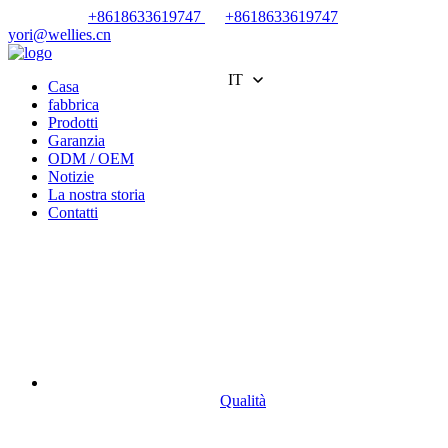
+8618633619747
+8618633619747
yori@wellies.cn
IT
Casa
fabbrica
Prodotti
Garanzia
ODM / OEM
Notizie
La nostra storia
Contatti
Qualità