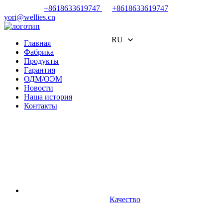
+8618633619747
+8618633619747
yori@wellies.cn
RU
Главная
Фабрика
Продукты
Гарантия
ОДМ/ОЭМ
Новости
Наша история
Контакты
Качество