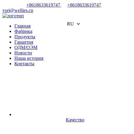
+8618633619747
+8618633619747
yori@wellies.cn
RU
Главная
Фабрика
Продукты
Гарантия
ОДМ/ОЭМ
Новости
Наша история
Контакты
Качество