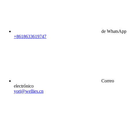
de WhatsApp
+8618633619747
Correo
electrónico
yori@wellies.cn