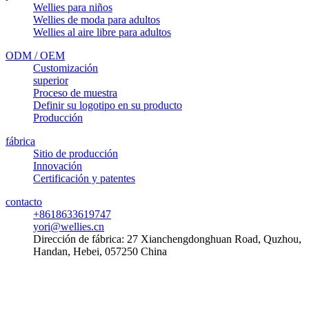
Wellies para niños
Wellies de moda para adultos
Wellies al aire libre para adultos
ODM / OEM
Customización
superior
Proceso de muestra
Definir su logotipo en su producto
Producción
fábrica
Sitio de producción
Innovación
Certificación y patentes
contacto
+8618633619747
yori@wellies.cn
Dirección de fábrica:
27 Xianchengdonghuan Road, Quzhou,
Handan, Hebei, 057250 China