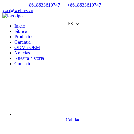
+8618633619747
+8618633619747
yori@wellies.cn
ES
Inicio
fábrica
Productos
Garantía
ODM / OEM
Noticias
Nuestra historia
Contacto
Calidad