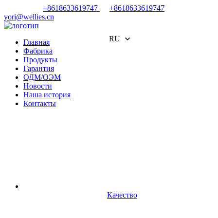
+8618633619747
+8618633619747
yori@wellies.cn
RU
Главная
Фабрика
Продукты
Гарантия
ОДМ/ОЭМ
Новости
Наша история
Контакты
Качество