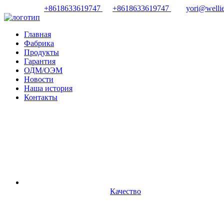
+8618633619747
+8618633619747
yori@wellie
Главная
Фабрика
Продукты
Гарантия
ОДМ/ОЭМ
Новости
Наша история
Контакты
Качество