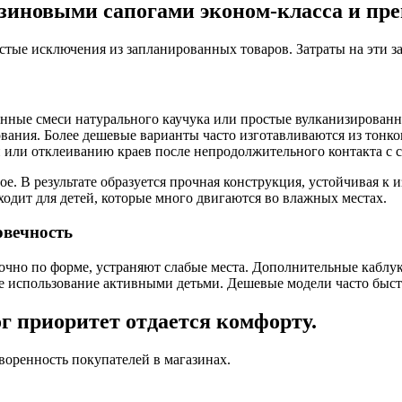
зиновыми сапогами эконом-класса и пре
тые исключения из запланированных товаров. Затраты на эти 
енные смеси натурального каучука или простые вулканизированн
вания. Более дешевые варианты часто изготавливаются из тонк
 или отклеиванию краев после непродолжительного контакта с 
е. В результате образуется прочная конструкция, устойчивая к
одит для детей, которые много двигаются во влажных местах.
овечность
чно по форме, устраняют слабые места. Дополнительные каблук
 использование активными детьми. Дешевые модели часто быстр
г приоритет отдается комфорту.
воренность покупателей в магазинах.