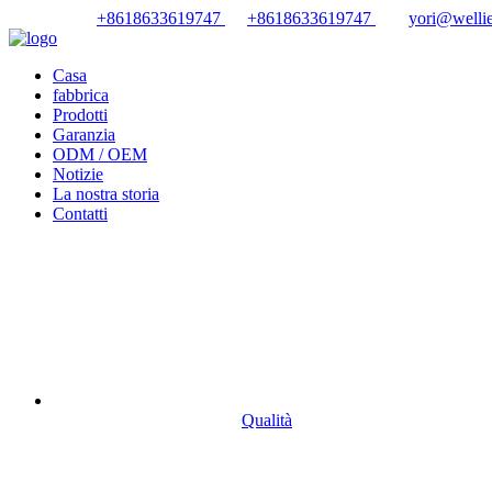
+8618633619747
+8618633619747
yori@wellie
Casa
fabbrica
Prodotti
Garanzia
ODM / OEM
Notizie
La nostra storia
Contatti
Qualità