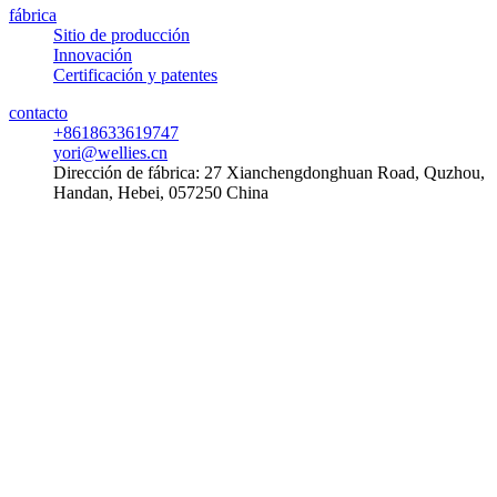
fábrica
Sitio de producción
Innovación
Certificación y patentes
contacto
+8618633619747
yori@wellies.cn
Dirección de fábrica:
27 Xianchengdonghuan Road, Quzhou,
Handan, Hebei, 057250 China