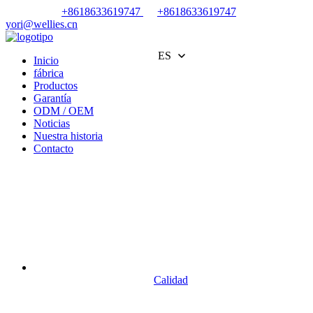
+8618633619747
+8618633619747
yori@wellies.cn
ES
Inicio
fábrica
Productos
Garantía
ODM / OEM
Noticias
Nuestra historia
Contacto
Calidad