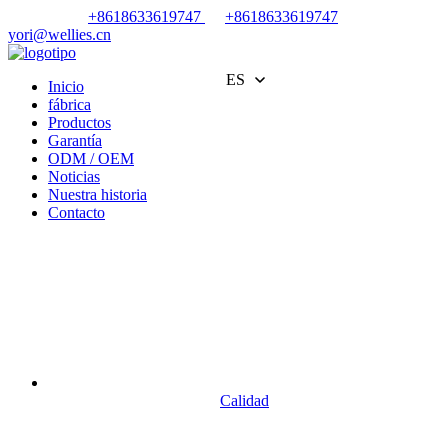
+8618633619747
+8618633619747
yori@wellies.cn
ES
Inicio
fábrica
Productos
Garantía
ODM / OEM
Noticias
Nuestra historia
Contacto
Calidad