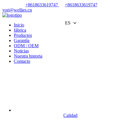
+8618633619747
+8618633619747
yori@wellies.cn
ES
Inicio
fábrica
Productos
Garantía
ODM / OEM
Noticias
Nuestra historia
Contacto
Calidad