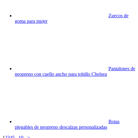
Zuecos de
goma para mujer
Pantalones de
neopreno con cuello ancho para tobillo Chelsea
Botas
plegables de neopreno descalzas personalizadas
1
2
3
4
5
...
10
...
>