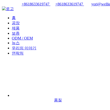
+8618633619747
+8618633619747
yori@wellie
홈
공장
제품
보증
ODM / OEM
뉴스
우리의 이야기
연락처
품질