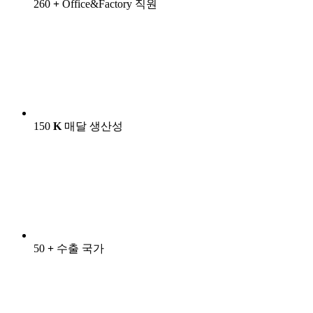
260
+
Office&Factory 직원
150
K
매달 생산성
50
+
수출 국가